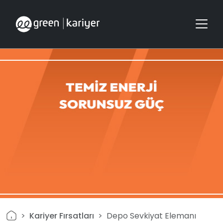
Kariyer Fırsatları
Depo Sevkiyat Elemanı