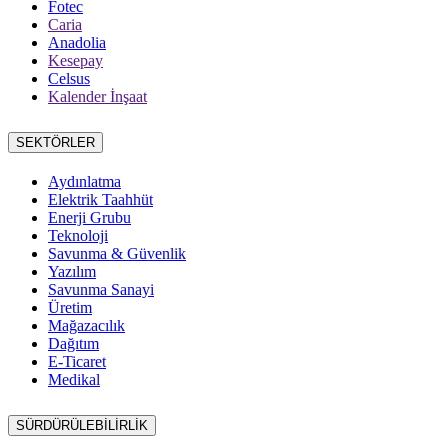
Fotec
Caria
Anadolia
Kesepay
Celsus
Kalender İnşaat
SEKTÖRLER
Aydınlatma
Elektrik Taahhüt
Enerji Grubu
Teknoloji
Savunma & Güvenlik
Yazılım
Savunma Sanayi
Üretim
Mağazacılık
Dağıtım
E-Ticaret
Medikal
SÜRDÜRÜLEBİLİRLİK