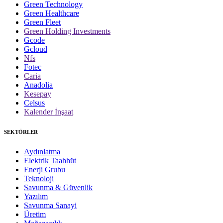
Green Technology
Green Healthcare
Green Fleet
Green Holding Investments
Gcode
Gcloud
Nfs
Fotec
Caria
Anadolia
Kesepay
Celsus
Kalender İnşaat
SEKTÖRLER
Aydınlatma
Elektrik Taahhüt
Enerji Grubu
Teknoloji
Savunma & Güvenlik
Yazılım
Savunma Sanayi
Üretim