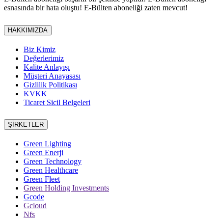
esnasında bir hata oluştu!
E-Bülten aboneliği zaten mevcut!
HAKKIMIZDA
Biz Kimiz
Değerlerimiz
Kalite Anlayışı
Müşteri Anayasası
Gizlilik Politikası
KVKK
Ticaret Sicil Belgeleri
ŞİRKETLER
Green Lighting
Green Enerji
Green Technology
Green Healthcare
Green Fleet
Green Holding Investments
Gcode
Gcloud
Nfs