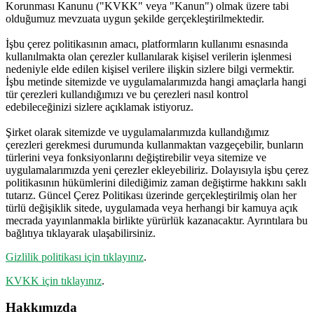
Korunması Kanunu ("KVKK" veya "Kanun") olmak üzere tabi
olduğumuz mevzuata uygun şekilde gerçekleştirilmektedir.
İşbu çerez politikasının amacı, platformların kullanımı esnasında
kullanılmakta olan çerezler kullanılarak kişisel verilerin işlenmesi
nedeniyle elde edilen kişisel verilere ilişkin sizlere bilgi vermektir.
İşbu metinde sitemizde ve uygulamalarımızda hangi amaçlarla hangi
tür çerezleri kullandığımızı ve bu çerezleri nasıl kontrol
edebileceğinizi sizlere açıklamak istiyoruz.
Şirket olarak sitemizde ve uygulamalarımızda kullandığımız
çerezleri gerekmesi durumunda kullanmaktan vazgeçebilir, bunların
türlerini veya fonksiyonlarını değiştirebilir veya sitemize ve
uygulamalarımızda yeni çerezler ekleyebiliriz. Dolayısıyla işbu çerez
politikasının hükümlerini dilediğimiz zaman değiştirme hakkını saklı
tutarız. Güncel Çerez Politikası üzerinde gerçekleştirilmiş olan her
türlü değişiklik sitede, uygulamada veya herhangi bir kamuya açık
mecrada yayınlanmakla birlikte yürürlük kazanacaktır. Ayrıntılara bu
bağlıtıya tıklayarak ulaşabilirsiniz.
Gizlilik politikası için tıklayınız
.
KVKK için tıklayınız
.
Hakkımızda