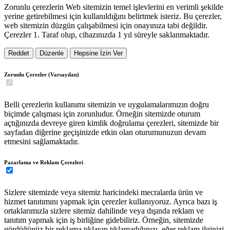
Zorunlu çerezlerin Web sitemizin temel işlevlerini en verimli şekilde
yerine getirebilmesi için kullanıldığını belirtmek isteriz. Bu çerezler,
web sitemizin düzgün çalışabilmesi için onayınıza tabi değildir.
Çerezler 1. Taraf olup, cihazınızda 1 yıl süreyle saklanmaktadır.
Reddet
Düzenle
Hepsine İzin Ver
Zorunlu Çerezler (Varsayılan)
Belli çerezlerin kullanımı sitemizin ve uygulamalarımızın doğru
biçimde çalışması için zorunludur. Örneğin sitemizde oturum
açtığınızda devreye giren kimlik doğrulama çerezleri, sitemizde bir
sayfadan diğerine geçişinizde etkin olan oturumunuzun devam
etmesini sağlamaktadır.
Pazarlama ve Reklam Çerezleri
Sizlere sitemizde veya sitemiz haricindeki mecralarda ürün ve
hizmet tanıtımını yapmak için çerezler kullanıyoruz. Ayrıca bazı iş
ortaklarımızla sizlere sitemiz dahilinde veya dışında reklam ve
tanıtım yapmak için iş birliğine gidebiliriz. Örneğin, sitemizde
gördüğünüz bir reklama tıklayıp tıklamadığınızı, eğer reklam ilginizi